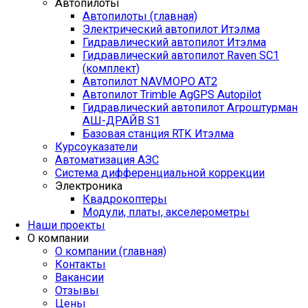
Автопилоты
Автопилоты (главная)
Электрический автопилот Итэлма
Гидравлический автопилот Итэлма
Гидравлический автопилот Raven SC1
(комплект)
Автопилот NAVMOPO AT2
Автопилот Trimble AgGPS Autopilot
Гидравлический автопилот Агроштурман
АШ-ДРАЙВ S1
Базовая станция RTK Итэлма
Курсоуказатели
Автоматизация АЗС
Система дифференциальной коррекции
Электроника
Квадрокоптеры
Модули, платы, акселерометры
Наши проекты
О компании
О компании (главная)
Контакты
Вакансии
Отзывы
Цены