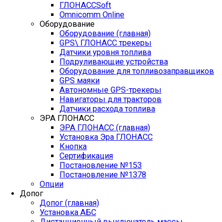
ГЛОНАССSoft
Оmnicomm Оnline
Оборудование
Оборудование (главная)
GPS\ ГЛОНАСС трекеры
Датчики уровня топлива
Подруливающие устройства
Оборудование для топливозаправщиков
GPS маяки
Автономные GPS-трекеры
Навигаторы для тракторов
Датчики расхода топлива
ЭРА ГЛОНАСС
ЭРА ГЛОНАСС (главная)
Установка Эра ГЛОНАСС
Кнопка
Сертификация
Постановление №153
Постановление №1378
Опции
Допог
Допог (главная)
Установка АБС
Дистанционный выключатель массы