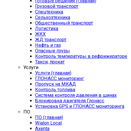
Готовые решения (главная)
Грузовой транспорт
Спецтехника
Сельхозтехника
Общественный транспорт
Логистика
ЖКХ
ЖД транспорт
Нефть и газ
Опасные грузы
Контроль температуры в рефрижераторе
Такси, прокат
Услуги
Услуги (главная)
ГЛОНАСС мониторинг
Пропуск на МКАД
Контроль топлива
Система контроля давления в шинах
Блокировка двигателя Глонасс
Установка GPS и ГЛОНАСС мониторинга
ПО
ПО (главная)
Wialon Local
Axenta