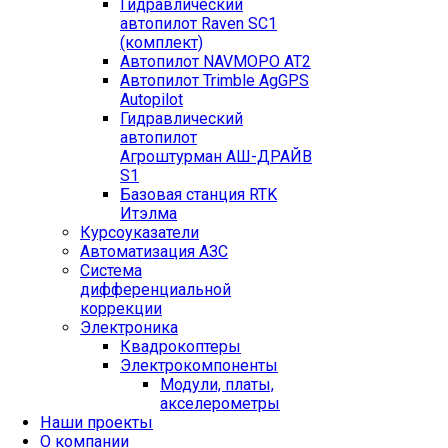
Гидравлический
автопилот Raven SC1
(комплект)
Автопилот NAVMOPO AT2
Автопилот Trimble AgGPS
Autopilot
Гидравлический
автопилот
Агроштурман АШ-ДРАЙВ
S1
Базовая станция RTK
Итэлма
Курсоуказатели
Автоматизация АЗС
Система
дифференциальной
коррекции
Электроника
Квадрокоптеры
Электрокомпоненты
Модули, платы,
акселерометры
Наши проекты
О компании