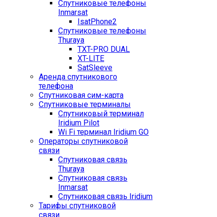
Спутниковые телефоны
Inmarsat
IsatPhone2
Спутниковые телефоны
Thuraya
TXT-PRO DUAL
XT-LITE
SatSleeve
Аренда спутникового
телефона
Спутниковая сим-карта
Спутниковые терминалы
Спутниковый терминал
Iridium Pilot
Wi Fi терминал Iridium GO
Операторы спутниковой
связи
Спутниковая связь
Thuraya
Спутниковая связь
Inmarsat
Спутниковая связь Iridium
Тарифы спутниковой
связи