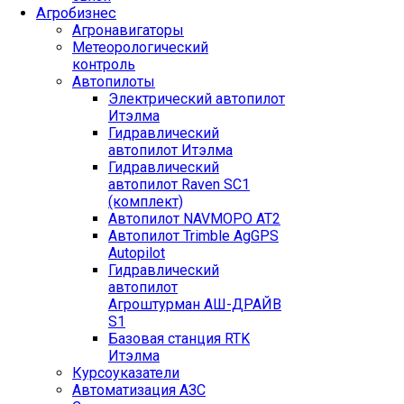
Агробизнес
Агронавигаторы
Метеорологический
контроль
Автопилоты
Электрический автопилот
Итэлма
Гидравлический
автопилот Итэлма
Гидравлический
автопилот Raven SC1
(комплект)
Автопилот NAVMOPO AT2
Автопилот Trimble AgGPS
Autopilot
Гидравлический
автопилот
Агроштурман АШ-ДРАЙВ
S1
Базовая станция RTK
Итэлма
Курсоуказатели
Автоматизация АЗС