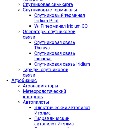
Спутниковая сим-карта
Спутниковые терминалы
Спутниковый терминал
Iridium Pilot
Wi Fi терминал Iridium GO
Операторы спутниковой
связи
Спутниковая связь
Thuraya
Спутниковая связь
Inmarsat
Спутниковая связь Iridium
Тарифы спутниковой
связи
Агробизнес
Агронавигаторы
Метеорологический
контроль
Автопилоты
Электрический автопилот
Итэлма
Гидравлический
автопилот Итэлма