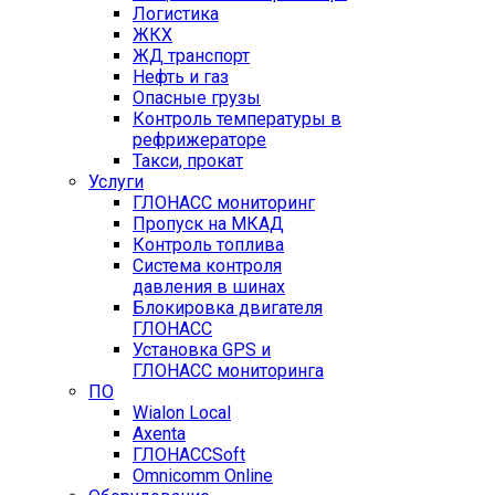
Логистика
ЖКХ
ЖД транспорт
Нефть и газ
Опасные грузы
Контроль температуры в
рефрижераторе
Такси, прокат
Услуги
ГЛОНАСС мониторинг
Пропуск на МКАД
Контроль топлива
Система контроля
давления в шинах
Блокировка двигателя
ГЛОНАСС
Установка GPS и
ГЛОНАСС мониторинга
ПО
Wialon Local
Axenta
ГЛОНАССSoft
Оmnicomm Оnline