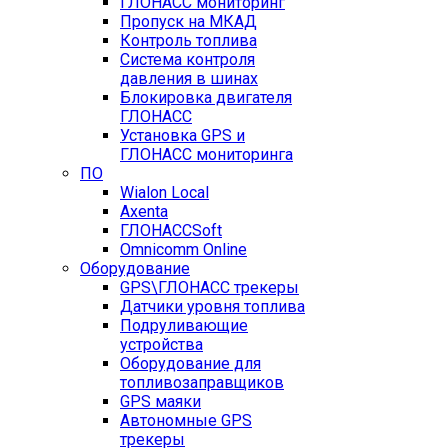
ГЛОНАСС мониторинг
Пропуск на МКАД
Контроль топлива
Система контроля
давления в шинах
Блокировка двигателя
ГЛОНАСС
Установка GPS и
ГЛОНАСС мониторинга
ПО
Wialon Local
Axenta
ГЛОНАССSoft
Оmnicomm Оnline
Оборудование
GPS\ГЛОНАСС трекеры
Датчики уровня топлива
Подруливающие
устройства
Оборудование для
топливозаправщиков
GPS маяки
Автономные GPS
трекеры